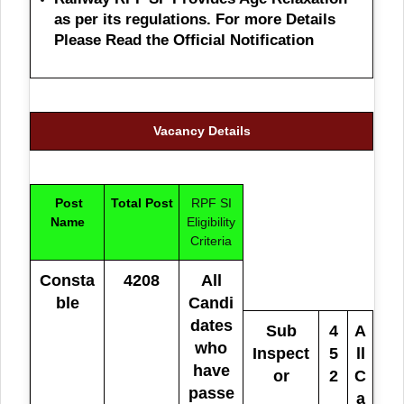
as per its regulations. For more Details
Please Read the Official Notification
Vacancy Details
Post
Total Post
RPF SI
Name
Eligibility
Criteria
Consta
4208
All
ble
Candi
dates
Sub
4
A
who
Inspect
5
ll
have
or
2
C
passe
a