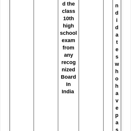
d the
n
class
d
10th
i
high
d
school
a
exam
t
from
e
any
s
recog
w
nized
h
Board
o
In
h
India
a
v
e
p
a
s