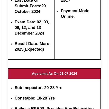
Last Date Of
250/-
Submit Form:
20
Payment Mode
October 2024
Online.
Exam Date:02, 03,
09, 12, and 13
December 2024
Result Date: Marc
2025(Expected)
Age Limit As On 01.07.2024
Sub Inspector: 20-28 Yrs
Constable: 18-28 Yrs
Railway RPF SI Provides Age Relaxation