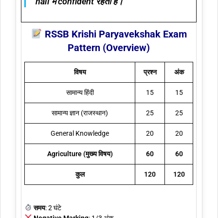
hall में confident रहता है।
RSSB Krishi Paryavekshak Exam
Pattern (Overview)
विषय
प्रश्न
अंक
सामान्य हिंदी
15
15
सामान्य ज्ञान (राजस्थान)
25
25
General Knowledge
20
20
Agriculture (मुख्य विषय)
60
60
कुल
120
120
समय
: 2 घंटे
Negative Marking
: 1/3 अंक